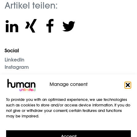
Artikel teilen:
Social
LinkedIn
Instagram
The Company
Manage consent
Blog
Imprint
To provide you with an optimised experience, we use technologies
Data protection
such as cookies to store and/or access device information. If you do
GTC
not give or withdraw your consent, certain features and functions
may be impaired.
Contact us
human unlimited GmbH