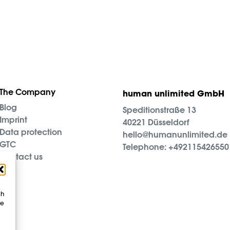
The Company
human unlimited GmbH
Blog
Speditionstraße 13
Imprint
40221 Düsseldorf
Data protection
hello@humanunlimited.de
GTC
Telephone:
+492115426550
Contact us
ch
ve