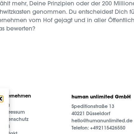
ählt mehr, Deine Prinzipien oder der 200 Million
hwitzkasten genommen. Du entscheidest Dich für
ehmen vom Hof gejagt und in aller Öffentlichke
as bewerten?
Unternehmen
human unlimited GmbH
Blog
Speditionstraße 13
Impressum
40221 Düsseldorf
Datenschutz
hello@humanunlimited.de
AGB
Telefon:
+492115426550