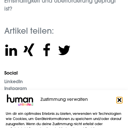
Ernsthaftigkeit und Überforderung geprägt
ist?
Artikel teilen:
Social
LinkedIn
Instagram
Unternehmen
Zustimmung verwalten
Blog
Um dir ein optimales Erlebnis zu bieten, verwenden wir Technologien
Impressum
wie Cookies, um Geräteinformationen zu speichern und/oder darauf
Datenschutz
zuzugreifen. Wenn du deine Zustimmung nicht erteilst oder