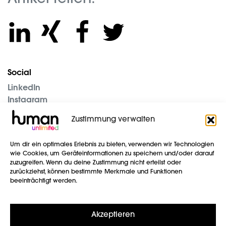
Social
LinkedIn
Instagram
Unternehmen
Zustimmung verwalten
Blog
Um dir ein optimales Erlebnis zu bieten, verwenden wir Technologien
Impressum
wie Cookies, um Geräteinformationen zu speichern und/oder darauf
Datenschutz
zuzugreifen. Wenn du deine Zustimmung nicht erteilst oder
AGB
zurückziehst, können bestimmte Merkmale und Funktionen
beeinträchtigt werden.
Kontakt
human unlimited GmbH
Akzeptieren
Speditionstraße 13